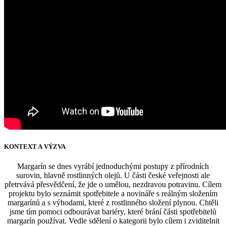
KONTEXT A VÝZVA
Margarín se dnes vyrábí jednoduchými postupy z přírodních
surovin, hlavně rostlinných olejů. U části české veřejnosti ale
přetrvává přesvědčení, že jde o umělou, nezdravou potravinu. Cílem
projektu bylo seznámit spotřebitele a novináře s reálným složením
margarínů a s výhodami, které z rostlinného složení plynou. Chtěli
jsme tím pomoci odbourávat bariéry, které brání části spotřebitelů
margarín používat. Vedle sdělení o kategorii bylo cílem i zviditelnit