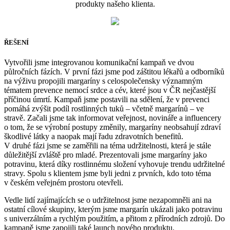
produkty našeho klienta.
ŘEŠENÍ
Vytvořili jsme integrovanou komunikační kampaň ve dvou
půlročních fázích. V první fázi jsme pod záštitou lékařů a odborníků
na výživu propojili margaríny s celospolečensky významným
tématem prevence nemocí srdce a cév, které jsou v ČR nejčastější
příčinou úmrtí. Kampaň jsme postavili na sdělení, že v prevenci
pomáhá zvýšit podíl rostlinných tuků – včetně margarínů – ve
stravě. Začali jsme tak informovat veřejnost, novináře a influencery
o tom, že se výrobní postupy změnily, margaríny neobsahují zdraví
škodlivé látky a naopak mají řadu zdravotních benefitů.
V druhé fázi jsme se zaměřili na téma udržitelnosti, která je stále
důležitější zvláště pro mladé. Prezentovali jsme margaríny jako
potravinu, která díky rostlinnému složení vyhovuje trendu udržitelné
stravy. Spolu s klientem jsme byli jedni z prvních, kdo toto téma
v českém veřejném prostoru otevřeli.
Vedle lidí zajímajících se o udržitelnost jsme nezapomněli ani na
ostatní cílové skupiny, kterým jsme margarín ukázali jako potravinu
s univerzálním a rychlým použitím, a přitom z přírodních zdrojů. Do
kampaně jsme zapojili také launch nového produktu.