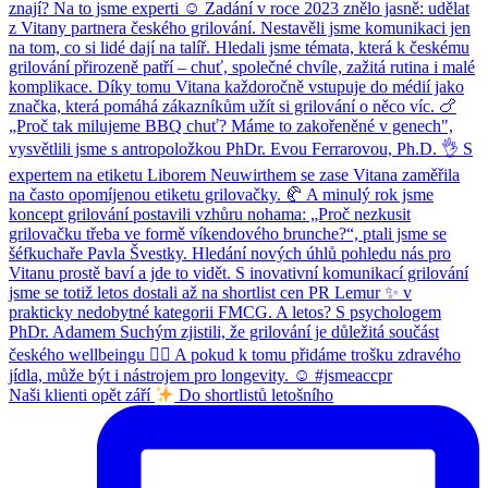
Naši klienti opět září
Do shortlistů letošního