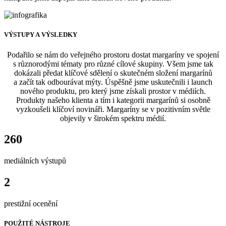
VÝSTUPY A VÝSLEDKY
Podařilo se nám do veřejného prostoru dostat margaríny ve spojení
s různorodými tématy pro různé cílové skupiny. Všem jsme tak
dokázali předat klíčové sdělení o skutečném složení margarínů
a začít tak odbourávat mýty. Úspěšně jsme uskutečnili i launch
nového produktu, pro který jsme získali prostor v médiích.
Produkty našeho klienta a tím i kategorii margarínů si osobně
vyzkoušeli klíčoví novináři. Margaríny se v pozitivním světle
objevily v širokém spektru médií.
260
mediálních výstupů
2
prestižní ocenění
POUŽITÉ NÁSTROJE