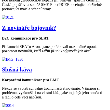
Pod heslem „Budoucnost nepatří jen velkým“ spustila Generali
Česká pojišťovna soutěž SME EnterPRIZE, oceňující udržitelně
podnikající malé a střední firmy.
Z novináře bojovník?
B2C komunikace pro SEAT
Při launchi SEATu Arona jsme potřebovali maximálně upoutat
pozornost novinářů, kteří zažili již tolik výjimečných akcí…
Slušná káva
Korporátní komunikace pro LMC
Někdy se vyplatí schválně trochu naštvat novináře. Všimnou si
problému, vyzkouší si na vlastní kůži, jaké to je být jeho součástí
a rádi o celé věci napíšou.