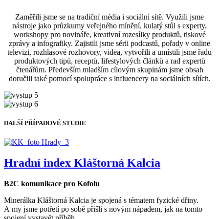
Zaměřili jsme se na tradiční média i sociální sítě. Využili jsme
nástroje jako průzkumy veřejného mínění, kulatý stůl s experty,
workshopy pro novináře, kreativní rozesílky produktů, tiskové
zprávy a infografiky. Zajistili jsme sérii podcastů, pořady v online
televizi, rozhlasové rozhovory, videa, vytvořili a umístili jsme řadu
produktových tipů, receptů, lifestylových článků a rad expertů
čtenářům. Především mladším cílovým skupinám jsme obsah
doručili také pomocí spolupráce s influencery na sociálních sítích.
DALŠÍ PŘÍPADOVÉ STUDIE
Hradní index Kláštorná Kalcia
B2C komunikace pro Kofolu
Minerálka Kláštorná Kalcia je spojená s tématem fyzické dřiny.
A my jsme potřetí po sobě přišli s novým nápadem, jak na tomto
spojení vystavět příběh.