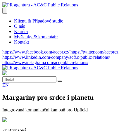
Klienti & Případové studie
O nás
Kariéra
Myšlenky & komentáře
Kontakt
https://www.facebook.com/accpr.cz/
https://twitter.com/accprcz
https://www.linkedin.com/company/ac&c-public-relations/
https://www.instagram.com/accpublicrelations/
EN
Margaríny pro srdce i planetu
Integrovaná komunikační kampaň pro Upfield
2x Bronzová