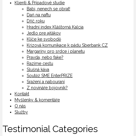
Klienti & Případové studie
Babi, nenech se obrat!
Daň na naftu
Dříč roku
Hradní index Kláštorná Kalcia
Jedlo pre ajťákov
Klíče ke svobodě
Krizová komunikace k pádu Sberbank CZ
Margaríny pro srdce i planetu
Pravda, nebo fake?
Razíme cestu
Slušná káva
Soutěž SME EnterPRIZE
Sražení a nabouraní
Z novináře bojovník?
Kontakt
Myšlenky & komentáře
O nás
Služby
Testimonial Categories