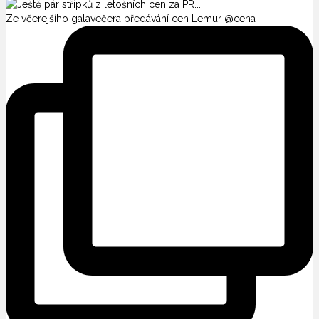
Ze včerejšího galavečera předávání cen Lemur @cena