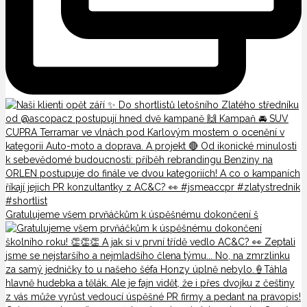
Gratulujeme všem prvňáčkům k úspěšnému dokončení š