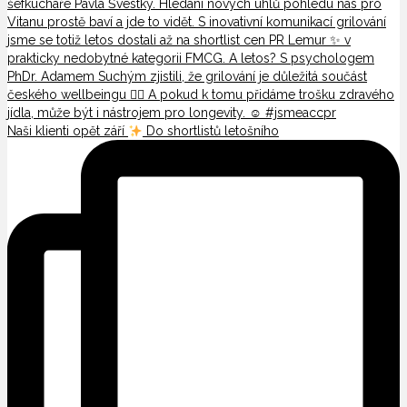
Naši klienti opět září
Do shortlistů letošního