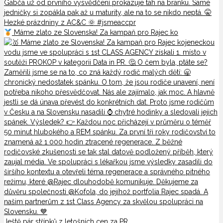
Máme zlato ze Slovenska! Za kampaň pro Rajec ko
Ještě pár střípků z letošních cen za PR...